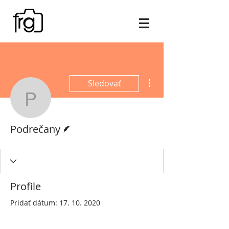
Ďalšie akcie
Sledovať
Podrečany
Writer
Podrečany
Profile
Pridať dátum: 17. 10. 2020