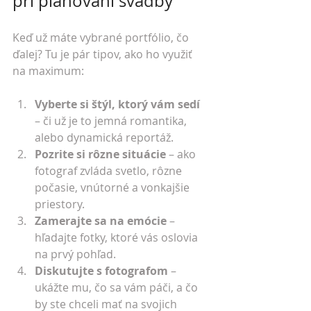
pri plánovaní svadby
Keď už máte vybrané portfólio, čo 
ďalej? Tu je pár tipov, ako ho využiť 
na maximum:
Vyberte si štýl, ktorý vám sedí
– či už je to jemná romantika, 
alebo dynamická reportáž.
Pozrite si rôzne situácie
 – ako 
fotograf zvláda svetlo, rôzne 
počasie, vnútorné a vonkajšie 
priestory.
Zamerajte sa na emócie
 – 
hľadajte fotky, ktoré vás oslovia 
na prvý pohľad.
Diskutujte s fotografom
 – 
ukážte mu, čo sa vám páči, a čo 
by ste chceli mať na svojich 