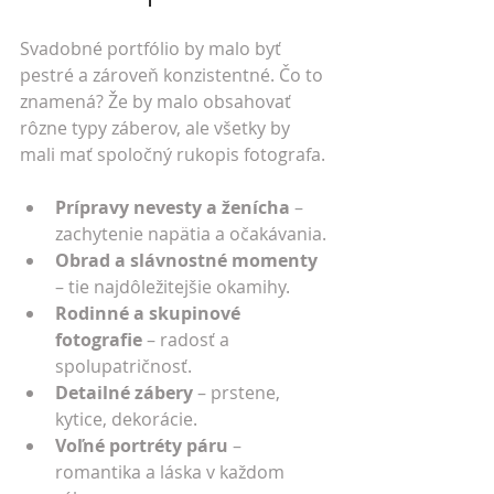
Svadobné portfólio by malo byť 
pestré a zároveň konzistentné. Čo to 
znamená? Že by malo obsahovať 
rôzne typy záberov, ale všetky by 
mali mať spoločný rukopis fotografa.
Prípravy nevesty a ženícha
 – 
zachytenie napätia a očakávania.
Obrad a slávnostné momenty
– tie najdôležitejšie okamihy.
Rodinné a skupinové 
fotografie
 – radosť a 
spolupatričnosť.
Detailné zábery
 – prstene, 
kytice, dekorácie.
Voľné portréty páru
 – 
romantika a láska v každom 