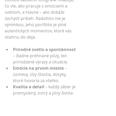
čo vie, ako pracuje s emóciami a 
svetlom, a hlavne – ako dokáže 
zachytiť príbeh. Radofoto nie je 
výnimkou. Jeho portfólio je plné 
autentických momentov, ktoré vás 
vtiahnu do deja.
Prírodné svetlo a spontánnosť
– žiadne prehnané pózy, len 
prirodzené výrazy a situácie.
Emócie na prvom mieste
 – 
úsmevy, slzy šťastia, dotyky, 
ktoré hovoria za všetko.
Kvalita a detail
 – každý záber je 
premyslený, ostrý a plný života.