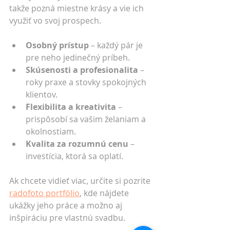
takže pozná miestne krásy a vie ich 
využiť vo svoj prospech.
Osobný prístup
 – každý pár je 
pre neho jedinečný príbeh.
Skúsenosti a profesionalita
 – 
roky praxe a stovky spokojných 
klientov.
Flexibilita a kreativita
 – 
prispôsobí sa vašim želaniam a 
okolnostiam.
Kvalita za rozumnú cenu
 – 
investícia, ktorá sa oplatí.
Ak chcete vidieť viac, určite si pozrite 
radofoto portfólio
, kde nájdete 
ukážky jeho práce a možno aj 
inšpiráciu pre vlastnú svadbu.