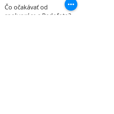
Čo očakávať od 
spolupráce s Radofoto?
Spolupráca s Radofoto je 
jednoduchá a príjemná. Radovan vie, 
že svadba je veľký deň, a preto sa 
snaží byť nielen fotografom, ale aj 
sprievodcom a kamarátom.
Predsvadobné stretnutie
 – 
spoznajte sa, preberte vaše 
predstavy.
Flexibilný harmonogram
 – 
prispôsobí sa priebehu svadby.
Rýchla komunikácia
 – vždy na 
dosah, keď potrebujete poradiť.
Profesionálna úprava fotiek
 – 