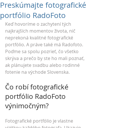
Preskúmajte fotografické
portfólio RadoFoto
Keď hovoríme o zachytení tých 
najkrajších momentov života, nič 
neprekoná kvalitné fotografické 
portfólio. A práve také má Radofoto. 
Poďme sa spolu pozrieť, čo všetko 
skrýva a prečo by ste ho mali poznať, 
ak plánujete svadbu alebo rodinné 
fotenie na východe Slovenska.
Čo robí fotografické 
portfólio RadoFoto 
výnimočným?
Fotografické portfólio je vlastne 
vizitkou každého fotografa. Ukazuje, 