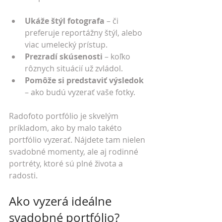
Ukáže štýl fotografa
 – či 
preferuje reportážny štýl, alebo 
viac umelecký prístup.
Prezradí skúsenosti
 – koľko 
rôznych situácií už zvládol.
Pomôže si predstaviť výsledok
– ako budú vyzerať vaše fotky.
Radofoto portfólio je skvelým 
príkladom, ako by malo takéto 
portfólio vyzerať. Nájdete tam nielen 
svadobné momenty, ale aj rodinné 
portréty, ktoré sú plné života a 
radosti.
Ako vyzerá ideálne 
svadobné portfólio?