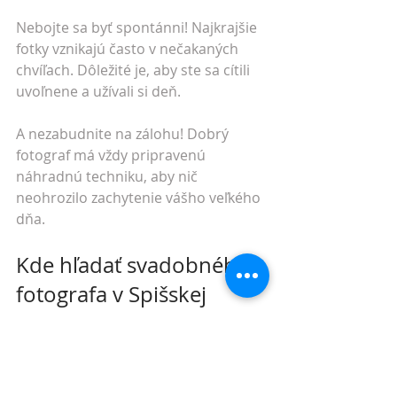
Nebojte sa byť spontánni! Najkrajšie 
fotky vznikajú často v nečakaných 
chvíľach. Dôležité je, aby ste sa cítili 
uvoľnene a užívali si deň.
A nezabudnite na zálohu! Dobrý 
fotograf má vždy pripravenú 
náhradnú techniku, aby nič 
neohrozilo zachytenie vášho veľkého 
dňa.
Kde hľadať svadobného 
fotografa v Spišskej 
Novej Vsi a okolí?
Ak hľadáte niekoho spoľahlivého a 
srdcom zapáleného pre svadobnú 