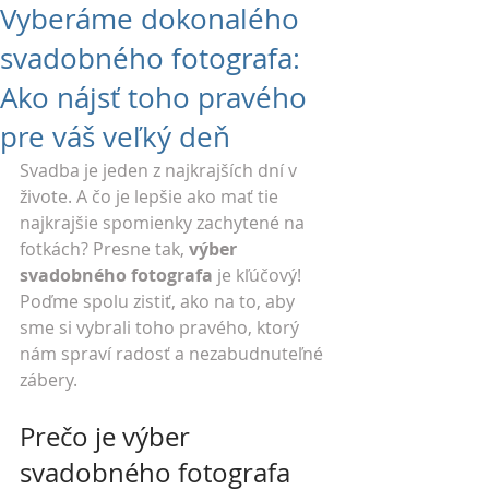
Vyberáme dokonalého
svadobného fotografa:
Ako nájsť toho pravého
pre váš veľký deň
Svadba je jeden z najkrajších dní v 
živote. A čo je lepšie ako mať tie 
najkrajšie spomienky zachytené na 
fotkách? Presne tak, 
výber 
svadobného fotografa
 je kľúčový! 
Poďme spolu zistiť, ako na to, aby 
sme si vybrali toho pravého, ktorý 
nám spraví radosť a nezabudnuteľné 
zábery.
Prečo je výber 
svadobného fotografa 